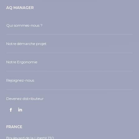
AQ MANAGER
Qui sommes-nous ?
Notre démarche projet
Notre Ergonomie
Rejoignez-nous
Devenez distributeur
Trouvez nous sur :
Facebook
LinkedIn
page
page
FRANCE
opens
opens
in
in
Boulevard de la Liberté 130