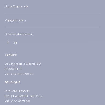
Notre Ergonomie
Rejoignez-nous
Devenez distributeur
Trouvez nous sur :
Facebook
LinkedIn
page
page
FRANCE
opens
opens
in
in
Boulevard de la Liberté 130
59000 LILLE
new
new
+33 (0)3 59 00 90 26
window
window
BELGIQUE
Rue Folle France 8
1325 CHAUMONT-GISTOUX
+32 (0)10 68 72 90