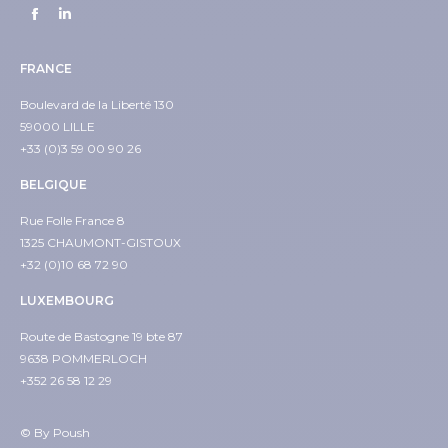
Trouvez nous sur :
Facebook
LinkedIn
page
page
FRANCE
opens
opens
in
in
Boulevard de la Liberté 130
59000 LILLE
new
new
+33 (0)3 59 00 90 26
window
window
BELGIQUE
Rue Folle France 8
1325 CHAUMONT-GISTOUX
+32 (0)10 68 72 90
LUXEMBOURG
Route de Bastogne 19 bte 87
9638 POMMERLOCH
+352 26 58 12 29
© By Poush