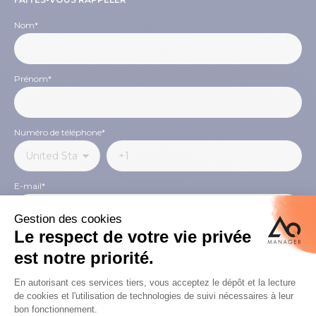
Nom
*
Prénom
*
Numéro de téléphone
*
E-mail
*
Pays
*