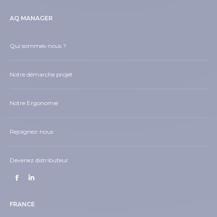
AQ MANAGER
Qui sommes-nous ?
Notre démarche projet
Notre Ergonomie
Rejoignez-nous
Devenez distributeur
Trouvez nous sur :
Facebook
LinkedIn
page
page
FRANCE
opens
opens