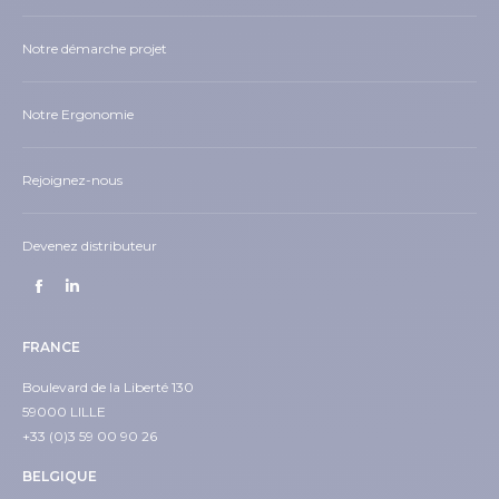
Notre démarche projet
Notre Ergonomie
Rejoignez-nous
Devenez distributeur
Trouvez nous sur :
Facebook
LinkedIn
page
page
FRANCE
opens
opens
in
in
Boulevard de la Liberté 130
59000 LILLE
new
new
+33 (0)3 59 00 90 26
window
window
BELGIQUE