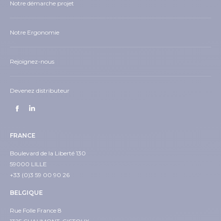
Notre démarche projet
Notre Ergonomie
Rejoignez-nous
Devenez distributeur
Trouvez nous sur :
Facebook
LinkedIn
page
page
FRANCE
opens
opens
in
in
Boulevard de la Liberté 130
59000 LILLE
new
new
+33 (0)3 59 00 90 26
window
window
BELGIQUE
Rue Folle France 8